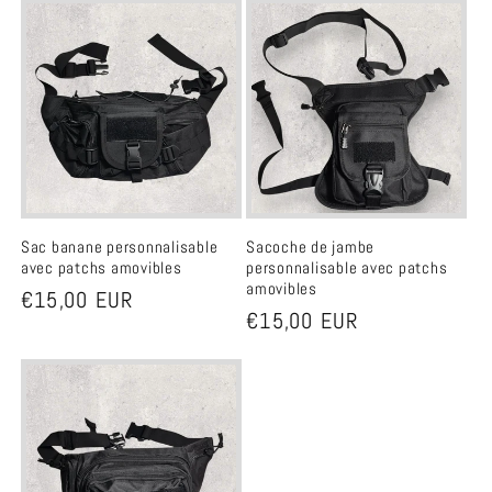
e
c
t
i
o
Sac banane personnalisable
Sacoche de jambe
avec patchs amovibles
personnalisable avec patchs
amovibles
n
Prix
€15,00 EUR
Prix
€15,00 EUR
habituel
:
habituel